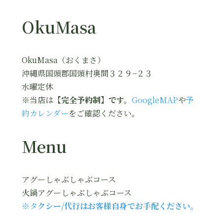
OkuMasa
OkuMasa（おくまさ）
沖縄県国頭郡国頭村奥間３２９−２３
水曜定休
※当店は
【完全予約制】です。
GoogleMAP
や
予
約カレンダー
をご確認ください。
Menu
アグーしゃぶしゃぶコース
火鍋アグーしゃぶしゃぶコース
※タ
クシー/代行はお客様自身でお手配ください。