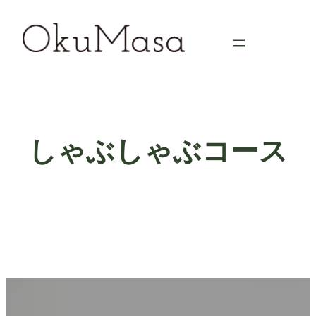
内
容
を
ス
キ
ッ
プ
しゃぶしゃぶコース