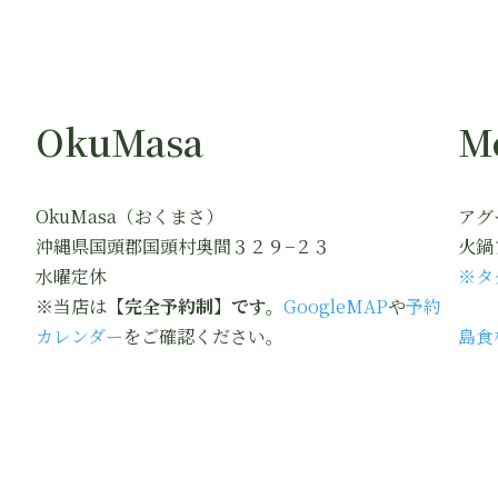
OkuMasa
M
OkuMasa（おくまさ）
アグ
沖縄県国頭郡国頭村奥間３２９−２３
火鍋
水曜定休
※タ
※当店は
【完全予約制】です。
GoogleMAP
や
予約
カレンダー
をご確認ください。
島食