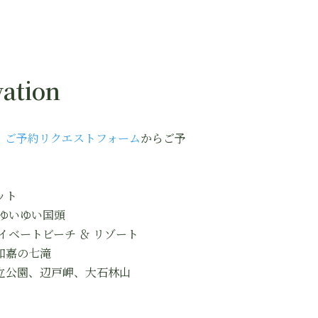
ation
、
ご予約リクエストフォーム
からご予
ット
ゆいゆい国頭
イベートビーチ ＆ リゾート
如嘉の七滝
公園、辺戸岬、大石林山