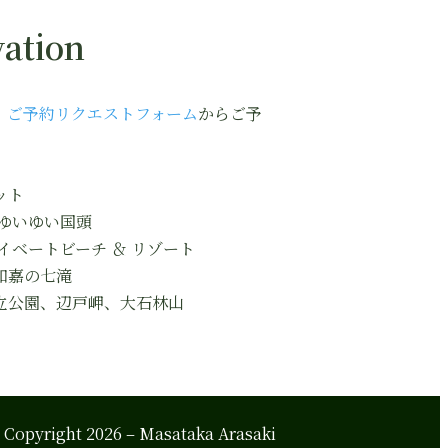
ation
、
ご予約リクエストフォーム
からご予
ット
ゆいゆい国頭
イベートビーチ ＆ リゾート
如嘉の七滝
公園、辺戸岬、大石林山
Copyright 2026 – Masataka Arasaki