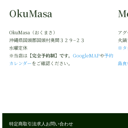
OkuMasa
M
OkuMasa（おくまさ）
アグ
沖縄県国頭郡国頭村奥間３２９−２３
火鍋
水曜定休
※タ
※当店は
【完全予約制】です。
GoogleMAP
や
予約
カレンダー
をご確認ください。
島食
特定商取引法
求人
お問い合わせ