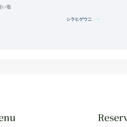
軽い塩
シラヒゲウニ
enu
Reserv