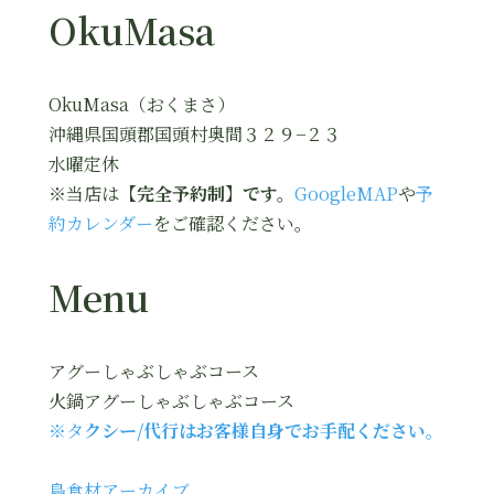
OkuMasa
OkuMasa（おくまさ）
沖縄県国頭郡国頭村奥間３２９−２３
水曜定休
※当店は
【完全予約制】です。
GoogleMAP
や
予
約カレンダー
をご確認ください。
Menu
アグーしゃぶしゃぶコース
火鍋アグーしゃぶしゃぶコース
※タ
クシー/代行はお客様自身でお手配ください。
島食材アーカイブ