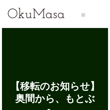
内
容
を
ス
キ
ッ
プ
【移転のお知らせ】
奥間から、もとぶ