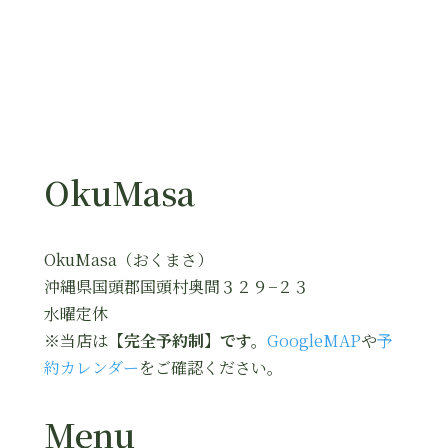
OkuMasa
OkuMasa（おくまさ）
沖縄県国頭郡国頭村奥間３２９−２３
水曜定休
※当店は
【完全予約制】です。
GoogleMAP
や
予
約カレンダー
をご確認ください。
Menu