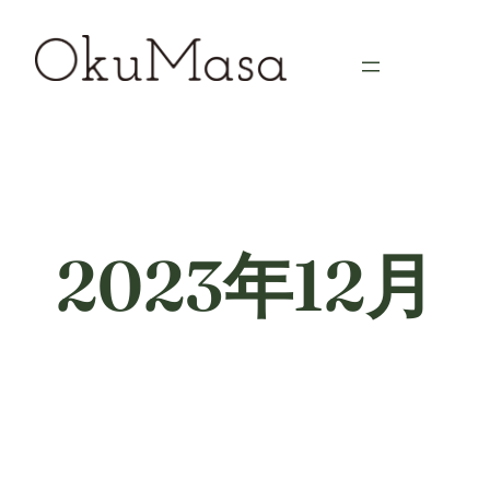
内
容
を
ス
キ
ッ
プ
2023年12月