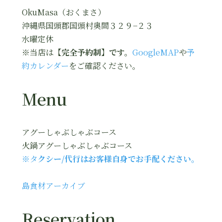
OkuMasa（おくまさ）
沖縄県国頭郡国頭村奥間３２９−２３
水曜定休
※当店は
【完全予約制】です。
GoogleMAP
や
予
約カレンダー
をご確認ください。
Menu
アグーしゃぶしゃぶコース
火鍋アグーしゃぶしゃぶコース
※タ
クシー/代行はお客様自身でお手配ください。
島食材アーカイブ
Reservation