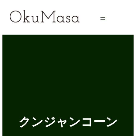
内
容
を
ス
キ
ッ
プ
クンジャンコーン