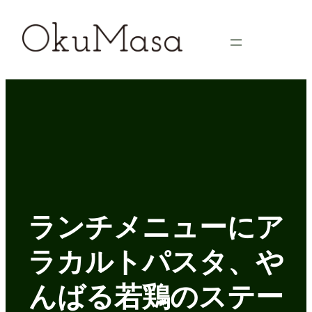
内
容
を
ス
キ
ッ
プ
ランチメニューにア
ラカルトパスタ、や
んばる若鶏のステー